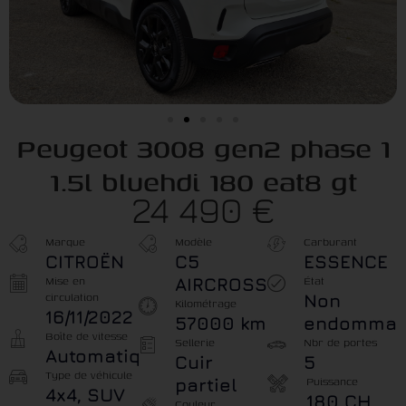
Peugeot 3008 gen2 phase 1
1.5l bluehdi 180 eat8 gt
24 490 €
Marque
Modèle
Carburant
CITROËN
C5
ESSENCE
Mise en
État
AIRCROSS
circulation
Non
Kilométrage
16/11/2022
57000 km
endomma
Boîte de vitesse
Sellerie
Nbr de portes
Automatique
Cuir
5
Type de véhicule
Puissance
partiel
4x4, SUV
180 CH
Couleur