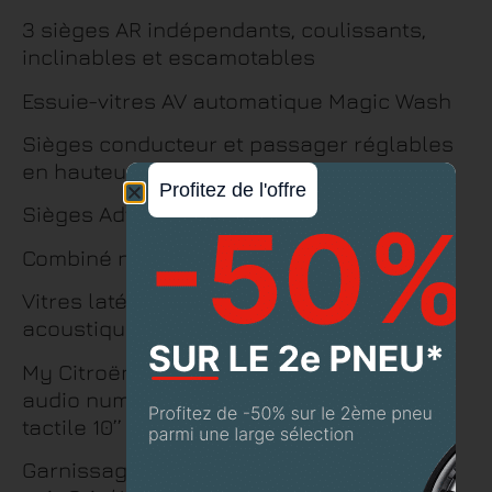
3 sièges AR indépendants, coulissants,
inclinables et escamotables
Essuie-vitres AV automatique Magic Wash
Sièges conducteur et passager réglables
en hauteur
Profitez de l'offre
Sièges Advanced Comfort
Combiné numérique 12,3″ personnalisable
Vitres latérales AV feuilletées et
acoustiques
My Citroën Play Mirror Screen ,Système
audio numérique (DAB) MP3 6 HP,Tablette
tactile 10’’
Garnissage Cuir Grainé Noir/Tissu effect