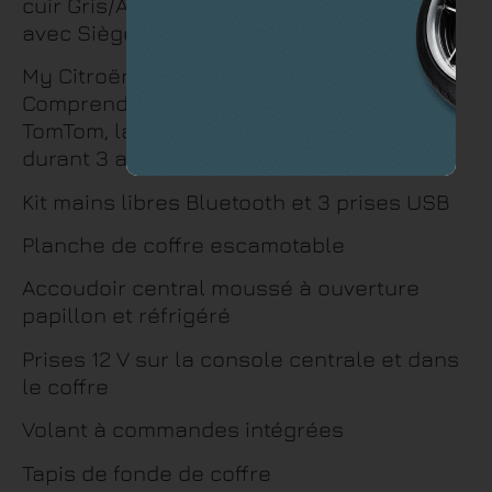
cuir Gris/Ambiance Metropolitan Black
avec Sièges Advanced Comfort
My Citroën Drive avec écran tactile 10″
Comprend le système de navigation
TomTom, la reconnaissance vocale et
durant 3 ans les services Connect Nav
Kit mains libres Bluetooth et 3 prises USB
Planche de coffre escamotable
Accoudoir central moussé à ouverture
papillon et réfrigéré
Prises 12 V sur la console centrale et dans
le coffre
Volant à commandes intégrées
Tapis de fonde de coffre