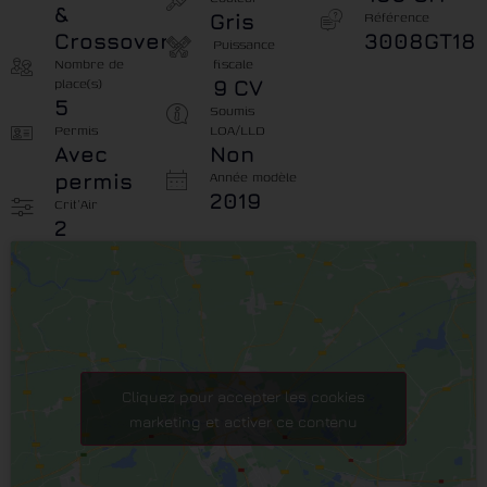
&
Référence
Gris
Crossover
3008GT18
Puissance
Nombre de
fiscale
place(s)
9 CV
5
Soumis
Permis
LOA/LLD
Avec
Non
Année modèle
permis
2019
Crit'Air
2
Cliquez pour accepter les cookies
marketing et activer ce contenu