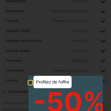
WordPress
Functional
Elementor
Statistics (anonymous)
TikTok
Marketing, Functional
Google Fonts
Marketing
Google reCAPTCHA
Marketing
Google Maps
Marketing
YouTube
Marketing
Facebook
Marketing, Functional
Divers
Finalité en attente d’enquête
Profitez de l'offre
7. Consentement
Lorsque vous visitez notre site web pour la première fois, nous
vous montrerons une fenêtre contextuelle avec une explication