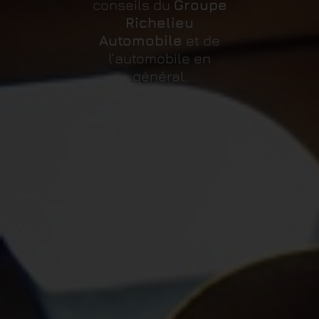
conseils du
Groupe
Richelieu
Automobile
et de
l’automobile en
général.