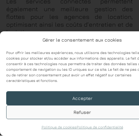
Les services connectés permettent
également une meilleure gestion des
flottes pour les agences de location,
optimisant ainsi les coûts d’entretien et de
logistique.
Gérer le consentement aux cookies
Avec l’évolution rapide de la technologie et
la montée en puissance des véhicules
Pour offrir les meilleures expériences, nous utilisons des technologies tell
cookies pour stocker et/ou accéder aux informations des appareils. Le fait 
électriques, les services connectés sont
consentir à ces technologies nous permettra de traiter des données telles 
voués à devenir un standard dans
comportement de navigation ou les ID uniques sur ce site. Le fait de ne pas 
l’industrie automobile. Si des défis
ou de retirer son consentement peut avoir un effet négatif sur certaines
caractéristiques et fonctions.
subsistent, les constructeurs et les
autorités travaillent main dans la main
pour les surmonter, tout en répondant aux
Accepter
attentes des consommateurs.
Refuser
Dans nos concessions, nous mettons ces
innovations à votre portée. De plus, pour
Politique de cookies
Politique de confidentialité
tout achat ou location en novembre,