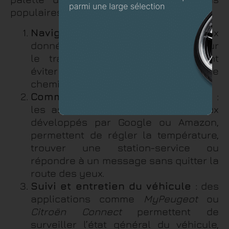
populaires :
Navigation en temps réel
: grâce aux
données GPS et aux informations sur
le trafic, les conducteurs peuvent
éviter les embouteillages et trouver le
chemin le plus rapide.
Commandes vocales intelligentes
:
les assistants intégrés, comme ceux
développés par Google ou Amazon,
permettent de régler la température,
trouver une station-service ou
répondre à un message sans quitter la
route des yeux.
Suivi et entretien du véhicule
: des
applications comme
MyPeugeot
ou
Citroën Connect
permettent de
surveiller l’état général du véhicule,