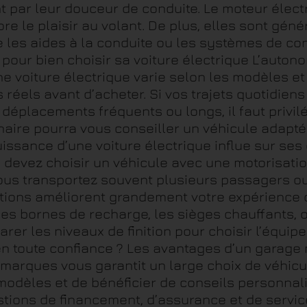
 par leur douceur de conduite. Le moteur élect
ore le plaisir au volant. De plus, elles sont gé
 les aides à la conduite ou les systèmes de con
s pour bien choisir sa voiture électrique L’auton
 voiture électrique varie selon les modèles et l
 réels avant d’acheter. Si vos trajets quotidien
 déplacements fréquents ou longs, il faut privi
re pourra vous conseiller un véhicule adapté à v
ssance d’une voiture électrique influe sur ses 
 devez choisir un véhicule avec une motorisatio
ous transportez souvent plusieurs passagers ou
ptions améliorent grandement votre expérience
des bornes de recharge, les sièges chauffants, 
rer les niveaux de finition pour choisir l’équip
 en toute confiance ? Les avantages d’un garage
marques vous garantit un large choix de véhicu
odèles et de bénéficier de conseils personnali
ons de financement, d’assurance et de service