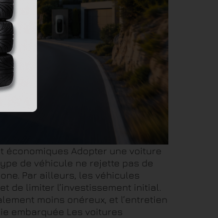
et économiques Adopter une voiture
 type de véhicule ne rejette pas de
one. Par ailleurs, les véhicules
 de limiter l’investissement initial.
ralement moins onéreux, et l’entretien
ogie embarquée Les voitures