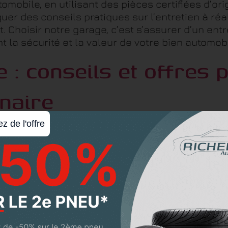
mobile, en utilisant des pièces certifiées d’orig
er des conseils pratiques sur l’entretien à réali
t. Choisir notre garage, c’est s’assurer d’un ent
t la sécurité et la valeur de votre bien automo
e : conseils et offres 
naire
ez de l'offre