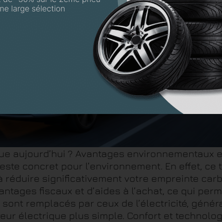
ique aujourd’hui ? Avantages environnementaux 
 geste concret pour l’environnement. En effet, ce
 à réduire significativement votre empreinte carb
tages fiscaux et d’aides à l’achat, ce qui permet
t sont remplacés par ceux de l’électricité, géné
eur électrique plus simple. Confort et technol