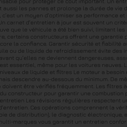
ensable pour protéger ce coût important. Un en
nt aussi les pannes et prolonge la durée de vie 
n, c’est un moyen d’optimiser sa performance et 
n carnet d’entretien à jour est souvent un crit
ouve que le véhicule a été bien suivi, limitant l
ore, certains constructeurs offrent une garantie 
re la confiance. Garantir sécurité et fiabilité
uile ou de liquide de refroidissement évite des in
 avant qu’elles ne deviennent dangereuses, assu
est essentiel, même pour les voitures neuves. Le
niveaux de liquide et filtres Le moteur a besoin
amais descendre au-dessous du minimum. De même,
doivent être vérifiés fréquemment. Les filtres à 
du constructeur pour garantir une combustion p
’entretien Les révisions régulières respectent 
d’entretien. Ces opérations comprennent la véri
e de distribution), le diagnostic électronique, e
ulti-marques vous garantit un entretien confor