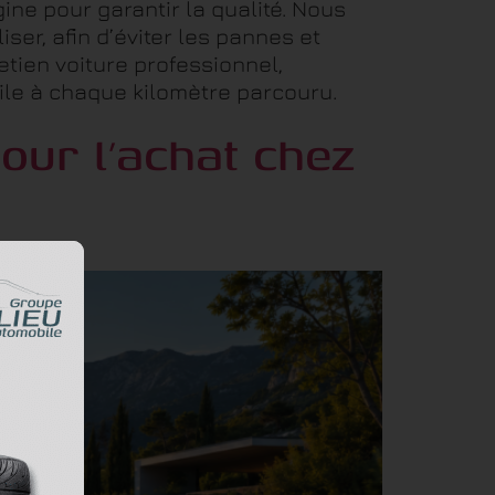
ine pour garantir la qualité. Nous
ser, afin d’éviter les pannes et
retien voiture professionnel,
bile à chaque kilomètre parcouru.
pour l’achat chez