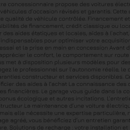
tre concessionnaire propose des voitures élect
véhicules d’occasion révisés et garantis. Cette 
ne qualité de véhicule contrôlée. Financement 
ibilités de financement, crédit classique ou loca
des aides étatiques et locales, aides à l’achat
 indispensables pour optimiser votre acquisition
’essai et la prise en main en concession Avant d
apprécier le confort, le comportement sur route e
us met à disposition plusieurs modèles pour de
ez le professionnel sur l’autonomie réelle, le c
garanties constructeur et services disponibles.
icier des aides à l’achat La connaissance des
des financières. Le garage vous guide dans la c
onus écologique et autres incitations. L’entretien
nstructeur La maintenance d’une voiture électri
mais elle nécessite une expertise particulière, 
age agréé, vous bénéficiez d’un entretien garant
ure. Solutions de recharge : votre installation e